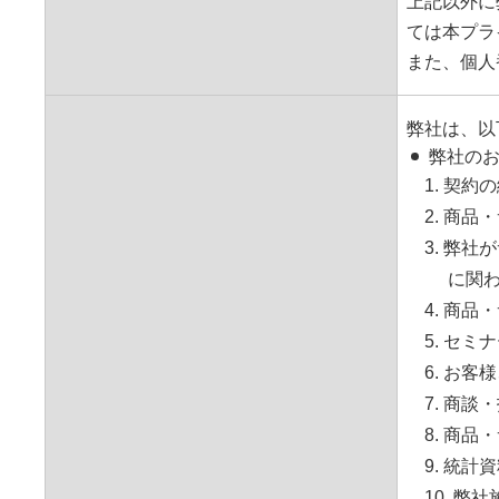
上記以外に
ては本プラ
また、個人
弊社は、以
弊社の
1. 契
2. 商
3. 弊
に関
4. 商
5. セ
6. お
7. 商
8. 商
9. 統
10. 