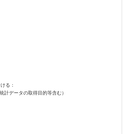
おける：
、統計データの取得目的等含む）