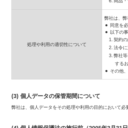
6. 商
弊社は、弊
同意を
以下の
1. 契
処理や利用の適切性について
2. 法
3. 弊
する
その他
(3) 個人データの保管期間について
弊社は、個人データをその処理や利用の目的において必
(4) 個人情報保護法の施行前（2005年3月