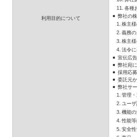
11. 
弊社の株
利用目的について
1. 株
2. 義
3. 株
4. 法
宣伝広
弊社宛
採用応
委託元
弊社サー
1. 管
2. ユー
3. 機能
4. 性能
5. 安